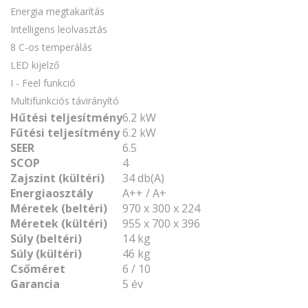
Energia megtakarítás
Intelligens leolvasztás
8 C-os temperálás
LED kijelző
I - Feel funkció
Multifunkciós távirányító
Hűtési teljesítmény
6.2 kW
Fűtési teljesítmény
6.2 kW
SEER
6.5
SCOP
4
Zajszint (kültéri)
34 db(A)
Energiaosztály
A++ / A+
Méretek (beltéri)
970 x 300 x 224
Méretek (kültéri)
955 x 700 x 396
Súly (beltéri)
14 kg
Súly (kültéri)
46 kg
Csőméret
6 / 10
Garancia
5 év