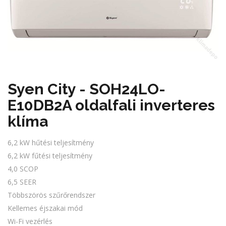
Syen City - SOH24LO-
E10DB2A oldalfali inverteres
klíma
6,2 kW hűtési teljesítmény
6,2 kW fűtési teljesítmény
4,0 SCOP
6,5 SEER
Többszörös szűrőrendszer
Kellemes éjszakai mód
Wi-Fi vezérlés