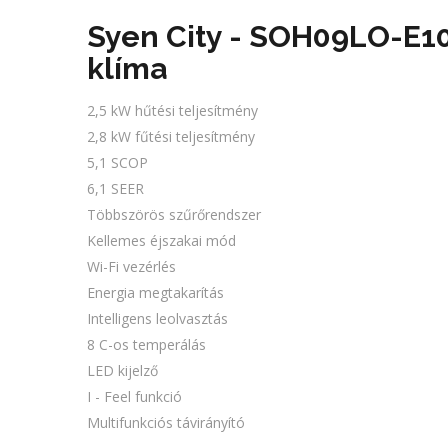
Syen City - SOH09LO-E10
klíma
2,5 kW hűtési teljesítmény
2,8 kW fűtési teljesítmény
5,1 SCOP
6,1 SEER
Többszörös szűrőrendszer
Kellemes éjszakai mód
Wi-Fi vezérlés
Energia megtakarítás
Intelligens leolvasztás
8 C-os temperálás
LED kijelző
I - Feel funkció
Multifunkciós távirányító