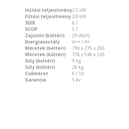
Hűtési teljesítmény
2.5 kW
Fűtési teljesítmény
2.8 kW
SEER
6.1
SCOP
5.1
Zajszint (kültéri)
29 db(A)
Energiaosztály
A++ / A+
Méretek (beltéri)
790 x 275 x 200
Méretek (kültéri)
776 x 540 x 320
Súly (beltéri)
9 kg
Súly (kültéri)
28 kg
Csőméret
6 / 10
Garancia
5 év