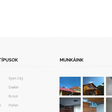
TÍPUSOK
MUNKÁINK
Syen City
Daikin
Rcool
i
Fisher