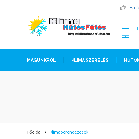
Ha f
T
+
MAGUNKRÓL
KLÍMA SZERELÉS
HŰTŐ
Főoldal
Klímaberendezesek