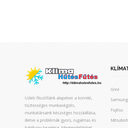
KLÍMA
Gree
Üzleti filozófiánk alapelvei: a korrekt,
Samsung
tisztességes munkavégzés,
Fujitsu
munkatársaink készséges hozzáállása,
illetve a problémák gyors, rugalmas és
Mitsubish
hatékony kezelése. Megrendelőinket