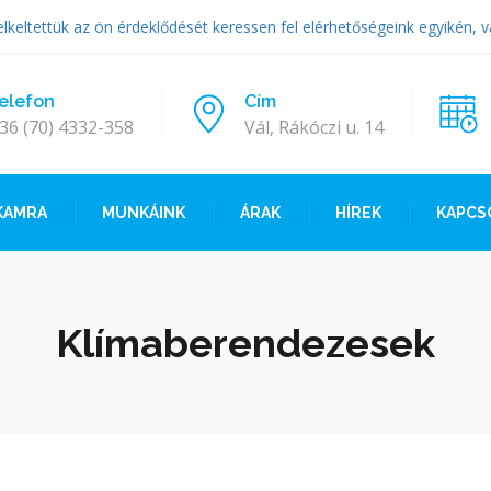
elkeltettük az ön érdeklődését keressen fel elérhetőségeink egyikén, v
elefon
Cím
36 (70) 4332-358
Vál, Rákóczi u. 14
KAMRA
MUNKÁINK
ÁRAK
HÍREK
KAPCS
Klímaberendezesek