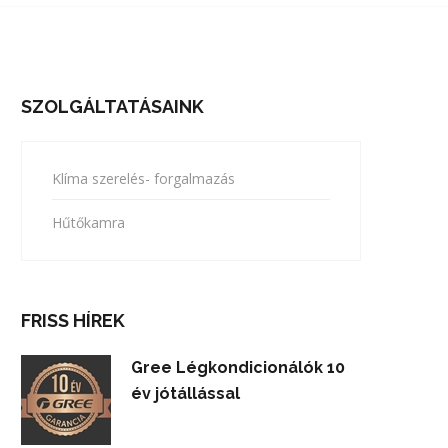
SZOLGÁLTATÁSAINK
Klíma szerelés- forgalmazás
Hűtőkamra
FRISS HÍREK
Gree Légkondicionálók 10
év jótállással