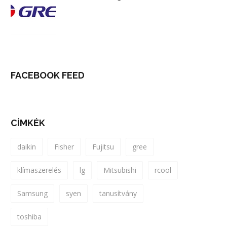
FACEBOOK FEED
CÍMKÉK
daikin
Fisher
Fujitsu
gree
klímaszerelés
lg
Mitsubishi
rcool
Samsung
syen
tanusítvány
toshiba